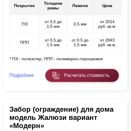
Толщина
Покрытие
Ламели
Цена
рамы
от 0,5 до
от 2014
ПЭ
0,5 мм
1,5 мм
руб. кв.м.
от 0,5 до
от 0,5 до
от 2843
ППП
1,5 мм
1,5 мм
руб. кв.м.
* ПЭ - полиэстер, ППП - полимерно-порошковое
Подробнее
Расчитать стоимость
Забор (ограждение) для дома
модель Жалюзи вариант
«Модерн»