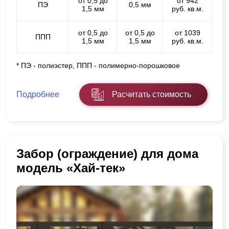
от 0,5 до
от 942
ПЭ
0,5 мм
1,5 мм
руб. кв.м.
от 0,5 до
от 0,5 до
от 1039
ППП
1,5 мм
1,5 мм
руб. кв.м.
* ПЭ - полиэстер, ППП - полимерно-порошковое
Подробнее
Расчитать стоимость
Забор (ограждение) для дома
модель «Хай-тек»