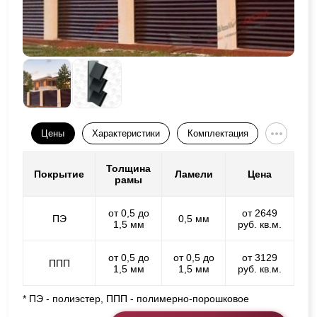
Цены
Характеристики
Комплектация
Толщина
Покрытие
Ламели
Цена
рамы
от 0,5 до
от 2649
ПЭ
0,5 мм
1,5 мм
руб. кв.м.
от 0,5 до
от 0,5 до
от 3129
ППП
1,5 мм
1,5 мм
руб. кв.м.
* ПЭ - полиэстер, ППП - полимерно-порошковое