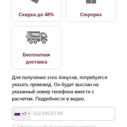
заборов, как глухие и просматриваемые.
Скидка до 48%
Сюрприз
Глухой тип забора
Глухой забор представляет собой сплошную стену, в
которой не предполагается никаких видимых просветов
в ограждении. Основная функция такого забора – это
Бесплатная
защита территории как от людей и животных, так и от
доставка
ветра, холода, шума, пыли.
Чем прочнее материал и надежнее конструкция, тем
Для получения этих бонусов, потребуется
выше защитная функция глухого забора. Однако,
указать промокод. Он будет выслан на
существенным недостатком такого типа забора
указанный номер телефона вместе с
расчетом. Подробности в видео.
является то, что через него нельзя увидеть
происходящее за пределами его участка. Для многих
+7
людей это создает определенное неудобство. Ведь то,
что мы не видим, мы не можем и контролировать. Кроме