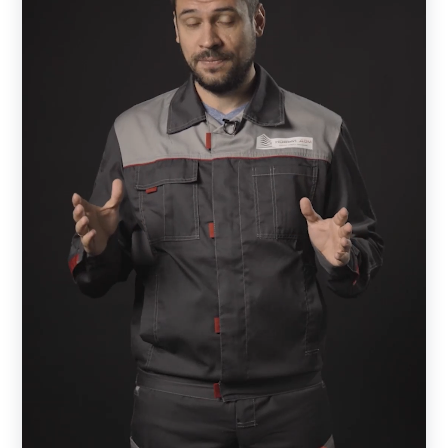
крашенные доски.
В зависимости от направления ламелей, а также их
окрашивания, можно добиваться того, что забор для
дома будет выглядеть совершенно по-разному.
Например, модель «Классика», выполненная в
коричневом цвете под дерево, будет иметь
стилизованно-деревенский вид, а в белом цвете будет
напоминать стиль английских садов.
То же касается и модели «Ранчо», которая напоминает
нам дикий запад с его свободой и неукротимым нравом.
В коричневом цвете восприятие этого забора будет
совершенно иным, чем в стальном сером.
Такие виды заборов нередко используются не только
для ограждения частного дома, но и для ограждения
парков, садов, скверов. В современном исполнении они