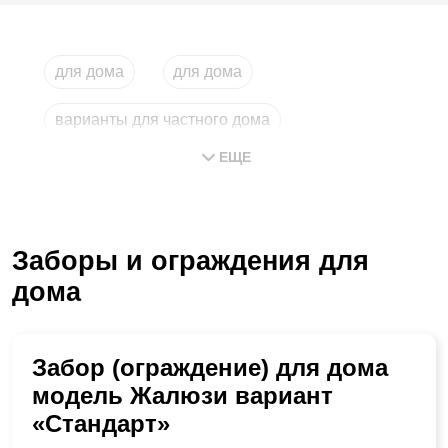
для дома
для дома
варианты для частного дома
ЕЩЕ
лицевой частного дома
ворота для частного дома
Заборы и ограждения для
купить для дома
дома
Забор (ограждение) для дома
модель Жалюзи вариант
«Стандарт»