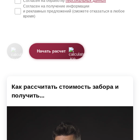
Согласен на обработку
персональных данных
Согласен на получение информации
того, такие глухие заборы из сплошной стены или
и рекламных предложений (сможете отказаться в любое
металла больше подходят для ограждения режимного
время)
объекта, чем загородного дома.
Просматриваемый тип забора
Начать расчет
Второй тип забора – это просматриваемый. У такого
забора предусмотрены просветы, благодаря которым
можно видеть происходящее как на территории самого
Как рассчитать стоимость забора и
участка, так и снаружи.
получить...
Наш каталог предлагает два классических варианта
таких заборов – это модели «Ранчо» и «Классика».
Основная разница между этими двумя моделями
заключается в вертикальном или горизонтальном
расположении стальных ламелей, имитирующих