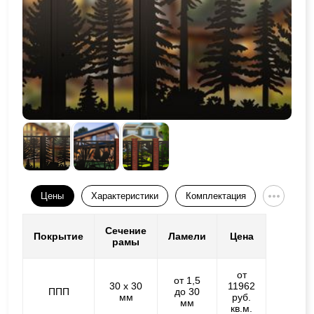
Цены
Характеристики
Комплектация
Сечение
Покрытие
Ламели
Цена
рамы
от
от 1,5
30 х 30
11962
ППП
до 30
мм
руб.
мм
кв.м.