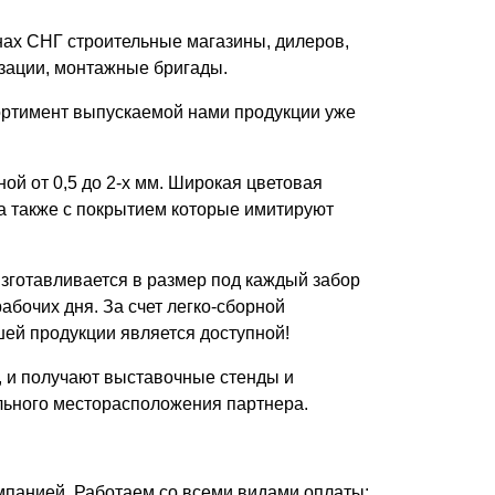
Каркасы ворот
нах СНГ строительные магазины, дилеров,
Калитки
зации, монтажные бригады.
Входные группы
ортимент выпускаемой нами продукции уже
ВСЕ ДЛЯ ЗАБОРА
й от 0,5 до 2-х мм. Широкая цветовая
Панели для забора
 а также с покрытием которые имитируют
изготавливается в размер под каждый забор
абочих дня. За счет легко-сборной
ей продукции является доступной!
 и получают выставочные стенды и
льного месторасположения партнера.
мпанией. Работаем со всеми видами оплаты: