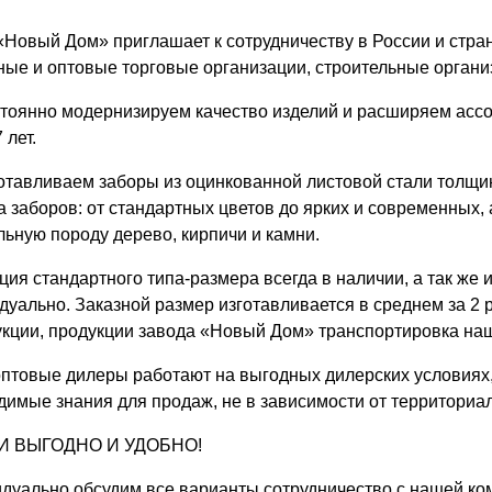
ВЫБОР ПО ХАРАКТЕРИСТИКАМ
«Новый Дом» приглашает к сотрудничеству в России и стра
Горизонтальные заборы
ные и оптовые торговые организации, строительные органи
Высокие заборы
Красивые, дизайнерские заборы
тоянно модернизируем качество изделий и расширяем асс
 лет.
ВЫБОР ПО СПОСОБУ МОНТАЖА
отавливаем заборы из оцинкованной листовой стали толщино
а заборов: от стандартных цветов до ярких и современных,
Заборы под ключ
льную породу дерево, кирпичи и камни.
Готовые заборы
Комплекты заборов-лего "сделай сам"
ция стандартного типа-размера всегда в наличии, а так же 
Быстровозводимые заборы
дуально. Заказной размер изготавливается в среднем за 2 р
укции, продукции завода «Новый Дом» транспортировка наш
птовые дилеры работают на выгодных дилерских условиях,
димые знания для продаж, не в зависимости от территориа
И ВЫГОДНО И УДОБНО!
дуально обсудим все варианты сотрудничество с нашей ко