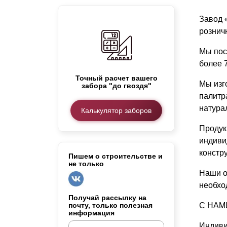
Заборы для дачи
Завод 
Элитные заборы для коттеджей
рознич
Заборы и ограждения для школ
Забор на участок 10 соток
Мы пос
Заборы и ограждения для дома
более 7
Точный расчет вашего
Мы изг
забора "до гвоздя"
палитр
натура
Калькулятор заборов
Продук
индиви
констр
Пишем о строительстве и
не только
Наши о
необхо
Получай рассылку на
почту, только полезная
С НАМ
информация
Индиви