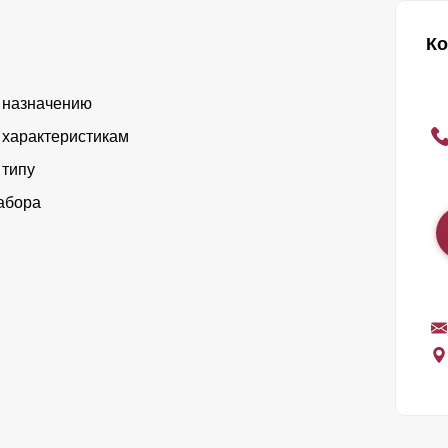
Ко
 назначению
 характеристикам
 типу
абора