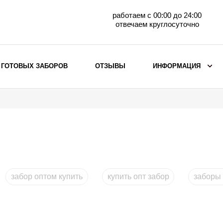
работаем с 00:00 до 24:00
отвечаем круглосуточно
 ГОТОВЫХ ЗАБОРОВ
ОТЗЫВЫ
ИНФОРМАЦИЯ
ВЫБОР ПО МАТЕРИАЛУ
Заборы с кирпичными столбами
Заборы из евроштакетника
горизонтального
Металлические заборы для дачи
Забор жалюзи с кирпичными столбами
забор оптом купить
купить опт забор
заборы 
Металлические заборы
Металлические ограждения