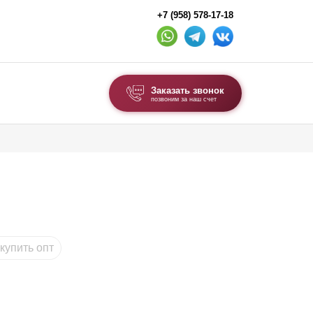
+7 (958) 578-17-18
Заказать звонок
позвоним за наш счет
ВЫБОР ПО ТИПУ
Модульные заборы и ограждения
Комбинированные заборы
Секционные заборы
купить опт
ВОРОТА И КАЛИТКИ
Ворота откатные
Ворота распашные
Ворота складные гармошка