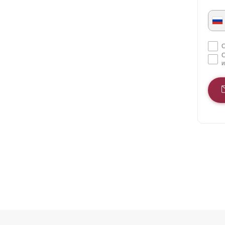
С
С
и