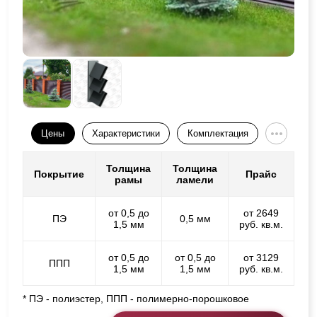
Цены
Характеристики
Комплектация
Толщина
Толщина
Покрытие
Прайс
рамы
ламели
от 0,5 до
от 2649
ПЭ
0,5 мм
1,5 мм
руб. кв.м.
от 0,5 до
от 0,5 до
от 3129
ППП
1,5 мм
1,5 мм
руб. кв.м.
* ПЭ - полиэстер, ППП - полимерно-порошковое