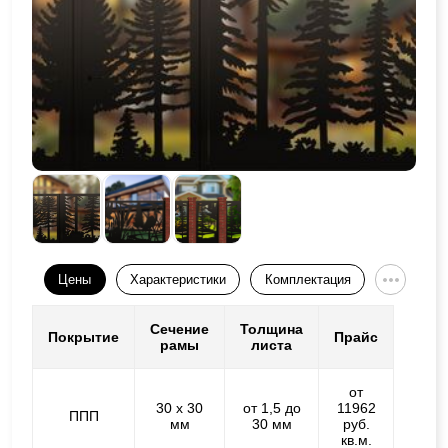
Цены
Характеристики
Комплектация
Сечение
Толщина
Покрытие
Прайс
рамы
листа
от
30 х 30
от 1,5 до
11962
ППП
мм
30 мм
руб.
кв.м.