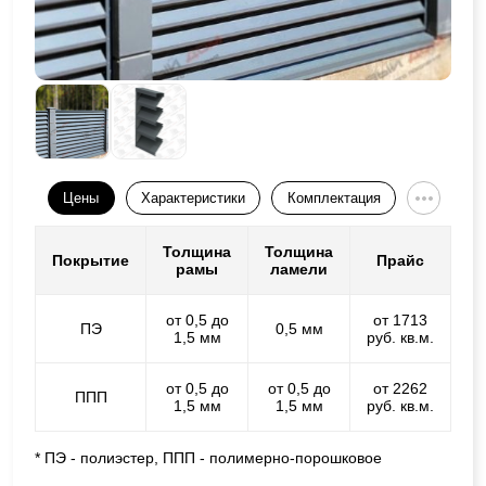
Цены
Характеристики
Комплектация
Толщина
Толщина
Покрытие
Прайс
рамы
ламели
от 0,5 до
от 1713
ПЭ
0,5 мм
1,5 мм
руб. кв.м.
от 0,5 до
от 0,5 до
от 2262
ППП
1,5 мм
1,5 мм
руб. кв.м.
* ПЭ - полиэстер, ППП - полимерно-порошковое