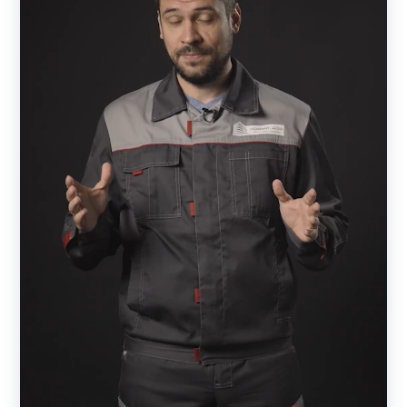
и не способствует его распространению, поэтому
его уничтожение таким способом практически
исключено. Кроме того, конструкция способна в
некоторой степени задержать распространение
открытого пламени, защитив тем самым
территорию участка.
Практичность при использовании. Варианты
металлических конструкций для сада не требуют
особого ухода в процессе эксплуатации.
Единственные мероприятия, которые могут
потребоваться, это очистка панелей для
обновления и придания свежести поверхности
материала.
Обеспечение высокого уровня безопасности.
Благодаря прочности материала, исключается