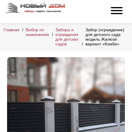
Главная
Выбор по
Заборы и
Забор (ограждение)
назначению
ограждения
для детского сада
для детских
модель Жалюзи
садов
вариант «Комби»