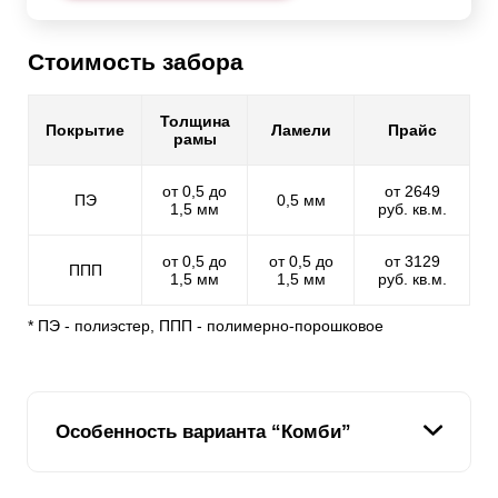
Стоимость забора
Толщина
Покрытие
Ламели
Прайс
рамы
от 0,5 до
от 2649
ПЭ
0,5 мм
1,5 мм
руб. кв.м.
от 0,5 до
от 0,5 до
от 3129
ППП
1,5 мм
1,5 мм
руб. кв.м.
* ПЭ - полиэстер, ППП - полимерно-порошковое
Особенность варианта “Комби”
Мы стремимся расширить модельный ряд наших