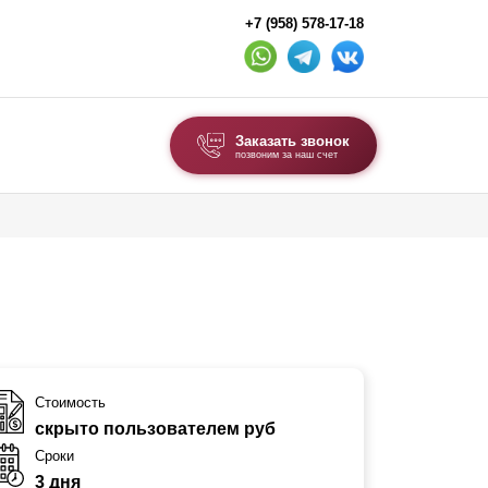
+7 (958) 578-17-18
Заказать звонок
позвоним за наш счет
ВЫБОР ПО ТИПУ
Модульные заборы и ограждения
Комбинированные заборы
Секционные заборы
ВОРОТА И КАЛИТКИ
Стоимость
скрыто пользователем руб
Ворота откатные
Сроки
Ворота распашные
3 дня
Ворота складные гармошка