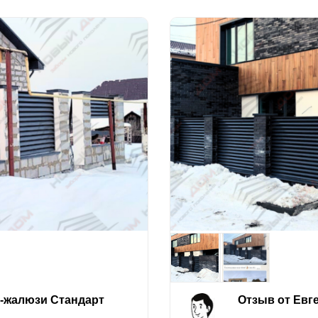
е-жалюзи Стандарт
Отзыв от Евг