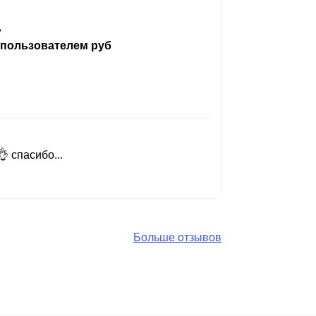
ь
 пользователем руб
 спасибо...
Добрый день
Читать вес
Больше отзывов