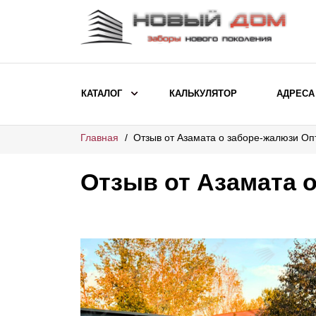
КАТАЛОГ
КАЛЬКУЛЯТОР
АДРЕСА
Главная
Отзыв от Азамата о заборе-жалюзи О
ВЫБОР ПО МОДЕЛИ
Заборы Ранчо
Отзыв от Азамата 
Заборы Хай-тек
Заборы Классика
Заборы Жалюзи
ВЫБОР ПО НАЗНАЧЕНИЮ
Заборы и ограждения для детских
садов