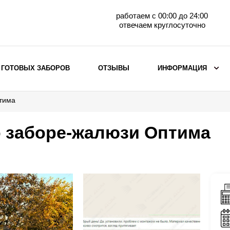
работаем с 00:00 до 24:00
отвечаем круглосуточно
 ГОТОВЫХ ЗАБОРОВ
ОТЗЫВЫ
ИНФОРМАЦИЯ
птима
ВЫБОР ПО МАТЕРИАЛУ
Заборы с кирпичными столбами
о заборе-жалюзи Оптима
Заборы из евроштакетника
горизонтального
Металлические заборы для дачи
Забор жалюзи с кирпичными столбами
Металлические заборы
Металлические ограждения