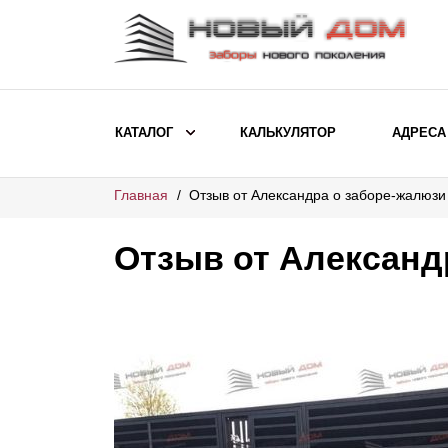
КАТАЛОГ
КАЛЬКУЛЯТОР
АДРЕСА
Главная
Отзыв от Александра о заборе-жалюз
ВЫБОР ПО МОДЕЛИ
Заборы Ранчо
Отзыв от Александ
Заборы Хай-тек
Заборы Классика
Заборы Жалюзи
ВЫБОР ПО НАЗНАЧЕНИЮ
Заборы и ограждения для детских
садов