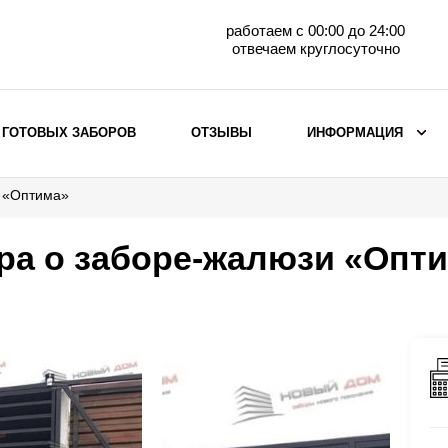
работаем с 00:00 до 24:00
отвечаем круглосуточно
 ГОТОВЫХ ЗАБОРОВ
ОТЗЫВЫ
ИНФОРМАЦИЯ
и «Оптима»
ВЫБОР ПО МАТЕРИАЛУ
Заборы с кирпичными столбами
ра о заборе-жалюзи «Опт
Заборы из евроштакетника
горизонтального
Металлические заборы для дачи
Забор жалюзи с кирпичными столбами
Металлические заборы
Металлические ограждения