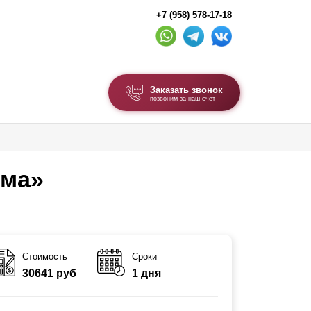
+7 (958) 578-17-18
Заказать звонок
позвоним за наш счет
ВЫБОР ПО ТИПУ
Модульные заборы и ограждения
има»
Комбинированные заборы
Секционные заборы
ВОРОТА И КАЛИТКИ
Стоимость
Сроки
30641 руб
1 дня
Ворота откатные
Ворота распашные
Ворота складные гармошка