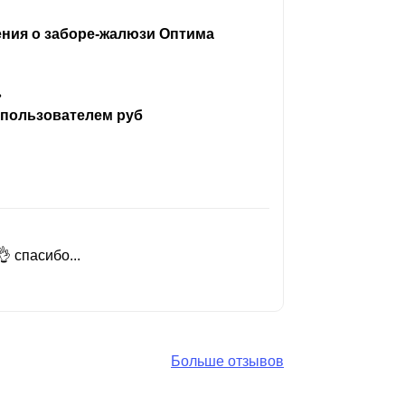
ения о заборе-жалюзи Оптима
ь
 пользователем руб
 спасибо...
Добрый день
Читать вес
Больше отзывов