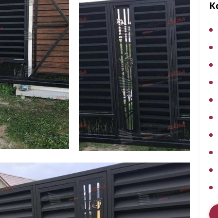
ВЫБОР ПО ХАРАКТЕРИСТИКАМ
К
Горизонтальные заборы
Высокие заборы
Красивые, дизайнерские заборы
ВЫБОР ПО СПОСОБУ МОНТАЖА
Заборы под ключ
Готовые заборы
Комплекты заборов-лего "сделай сам"
Быстровозводимые заборы