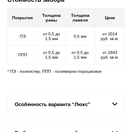
Толщина
Толщина
Покрытие
Цена
рамы
ламели
от 0,5 до
от 2014
ПЭ
0,5 мм
1,5 мм
руб. кв.м.
от 0,5 до
от 0,5 до
от 2843
ППП
1,5 мм
1,5 мм
руб. кв.м.
* ПЭ - полиэстер, ППП - полимерно-порошковое
Особенность варианта “Люкс”
Если ранее были представлены четыре