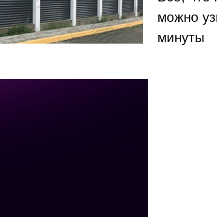
ВЫБОР ПО ХАРАКТЕРИСТИКАМ
можно уз
Горизонтальные заборы
минуты
Высокие заборы
Красивые, дизайнерские заборы
ВЫБОР ПО СПОСОБУ МОНТАЖА
Заборы под ключ
Готовые заборы
Комплекты заборов-лего "сделай сам"
Быстровозводимые заборы