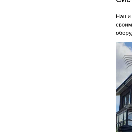
Наши 
своим
обору