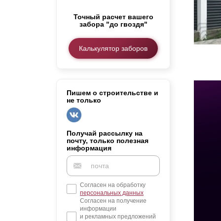
Заборы для дачи
Точный расчет вашего
Элитные заборы для коттеджей
забора "до гвоздя"
Заборы и ограждения для школ
Забор на участок 10 соток
Калькулятор заборов
Заборы и ограждения для дома
Пишем о строительстве и
не только
Получай рассылку на
почту, только полезная
информация
Согласен на обработку
персональных данных
Согласен на получение
информации
и рекламных предложений