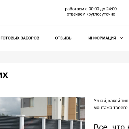
работаем с 00:00 до 24:00
отвечаем круглосуточно
 ГОТОВЫХ ЗАБОРОВ
ОТЗЫВЫ
ИНФОРМАЦИЯ
ВЫБОР ПО МАТЕРИАЛУ
Заборы с кирпичными столбами
их
Заборы из евроштакетника
горизонтального
Металлические заборы для дачи
Забор жалюзи с кирпичными столбами
Узнай, какой ти
Металлические заборы
монтажа твоего
Металлические ограждения
Все, что