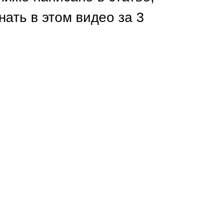
Каркасы ворот
нать в этом видео за 3
Калитки
Входные группы
ВСЕ ДЛЯ ЗАБОРА
Панели для забора