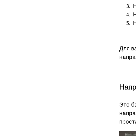
Для в
напра
Напр
Это б
напра
прост