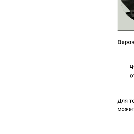
Вероя
Ч
о
Для т
может