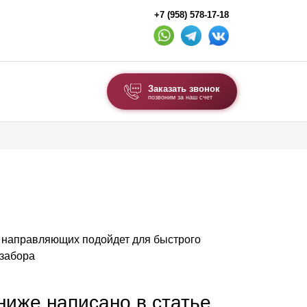
+7 (958) 578-17-18
Заказать звонок
позвоним за наш счет
ВЫБОР ПО ТИПУ
Модульные заборы и ограждения
Комбинированные заборы
Секционные заборы
п направляющих подойдет для быстрого
ВОРОТА И КАЛИТКИ
 забора
Ворота откатные
Ворота распашные
 ниже написано в статье,
Ворота складные гармошка